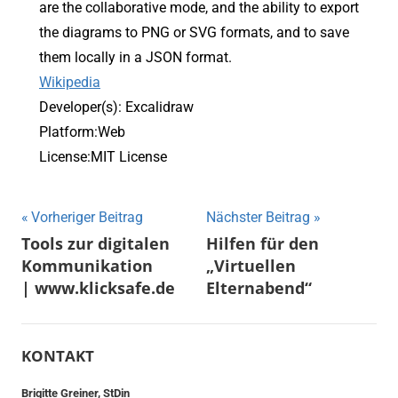
are the collaborative mode, and the ability to export
the diagrams to PNG or SVG formats, and to save
them locally in a JSON format.
Wikipedia
Developer(s): Excalidraw
Platform:Web
License:MIT License
Beitragsnavigation
Vorheriger Beitrag
Nächster Beitrag
Tools zur digitalen
Hilfen für den
Kommunikation
„Virtuellen
| www.klicksafe.de
Elternabend“
KONTAKT
Brigitte Greiner, StDin