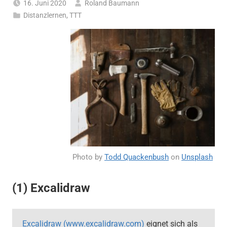
16. Juni 2020
Roland Baumann
Distanzlernen
,
TTT
Photo by
Todd Quackenbush
on
Unsplash
(1) Excalidraw
Excalidraw (www.excalidraw.com)
eignet sich als