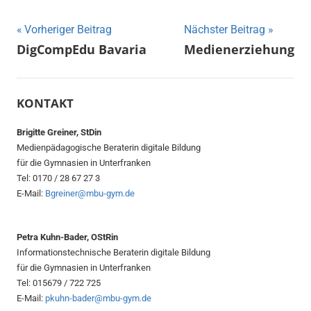
Beitragsnavigation
Vorheriger Beitrag
Nächster Beitrag
DigCompEdu Bavaria
Medienerziehung
KONTAKT
Brigitte Greiner, StDin
Medienpädagogische Beraterin digitale Bildung
für die Gymnasien in Unterfranken
Tel: 0170 / 28 67 27 3
E-Mail:
Bgreiner@mbu-gym.de
Petra Kuhn-Bader, OStRin
Informationstechnische Beraterin digitale Bildung
für die Gymnasien in Unterfranken
Tel: 015679 / 722 725
E-Mail:
pkuhn-bader@mbu-gym.de