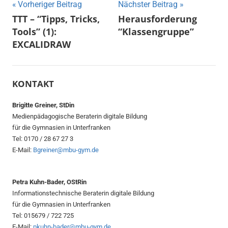
Beitragsnavigation
Vorheriger Beitrag
Nächster Beitrag
TTT – “Tipps, Tricks,
Herausforderung
Tools” (1):
“Klassengruppe”
EXCALIDRAW
KONTAKT
Brigitte Greiner, StDin
Medienpädagogische Beraterin digitale Bildung
für die Gymnasien in Unterfranken
Tel: 0170 / 28 67 27 3
E-Mail:
Bgreiner@mbu-gym.de
Petra Kuhn-Bader, OStRin
Informationstechnische Beraterin digitale Bildung
für die Gymnasien in Unterfranken
Tel: 015679 / 722 725
E-Mail:
pkuhn-bader@mbu-gym.de