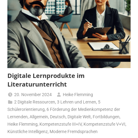
Digitale Lernprodukte im
Literaturunterricht
20. November 2024
Heike Flemming
2 Digitale Ressourcen
,
3 Lehren und Lernen
,
5
Schülerorientierung
,
6 Förderung der Medienkompetenz der
Lernenden
,
Allgemein
,
Deutsch
,
Digitale Welt
,
Fortbildungen
,
Heike Flemming
,
Kompetenzstufe III+IV
,
Kompetenzstufe V+VI
,
Künstliche Intelligenz
,
Moderne Fremdsprachen