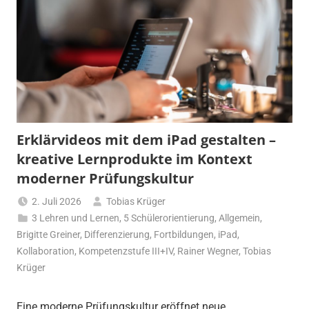
Erklärvideos mit dem iPad gestalten –
kreative Lernprodukte im Kontext
moderner Prüfungskultur
2. Juli 2026
Tobias Krüger
3 Lehren und Lernen
,
5 Schülerorientierung
,
Allgemein
,
Brigitte Greiner
,
Differenzierung
,
Fortbildungen
,
iPad
,
Kollaboration
,
Kompetenzstufe III+IV
,
Rainer Wegner
,
Tobias
Krüger
Eine moderne Prüfungskultur eröffnet neue