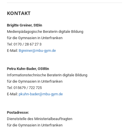
der
Beiträge
KONTAKT
Brigitte Greiner, StDin
Medienpädagogische Beraterin digitale Bildung
für die Gymnasien in Unterfranken
Tel: 0170 / 28 67 27 3
E-Mail:
Bgreiner@mbu-gym.de
Petra Kuhn-Bader, OStRin
Informationstechnische Beraterin digitale Bildung
für die Gymnasien in Unterfranken
Tel: 015679 / 722 725
E-Mail:
pkuhn-bader@mbu-gym.de
Postadresse:
Dienststelle des Ministerialbeauftragten
für die Gymnasien in Unterfranken