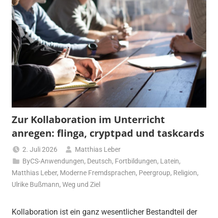
Zur Kollaboration im Unterricht
anregen: flinga, cryptpad und taskcards
2. Juli 2026
Matthias Leber
ByCS-Anwendungen
,
Deutsch
,
Fortbildungen
,
Latein
,
Matthias Leber
,
Moderne Fremdsprachen
,
Peergroup
,
Religion
,
Ulrike Bußmann
,
Weg und Ziel
Kollaboration ist ein ganz wesentlicher Bestandteil der