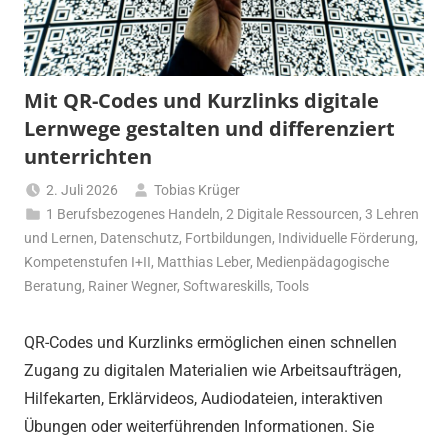
Mit QR-Codes und Kurzlinks digitale
Lernwege gestalten und differenziert
unterrichten
2. Juli 2026
Tobias Krüger
1 Berufsbezogenes Handeln
,
2 Digitale Ressourcen
,
3 Lehren
und Lernen
,
Datenschutz
,
Fortbildungen
,
Individuelle Förderung
,
Kompetenstufen I+II
,
Matthias Leber
,
Medienpädagogische
Beratung
,
Rainer Wegner
,
Softwareskills
,
Tools
QR-Codes und Kurzlinks ermöglichen einen schnellen
Zugang zu digitalen Materialien wie Arbeitsaufträgen,
Hilfekarten, Erklärvideos, Audiodateien, interaktiven
Übungen oder weiterführenden Informationen. Sie