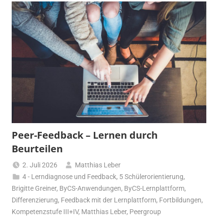
Peer-Feedback – Lernen durch
Beurteilen
2. Juli 2026
Matthias Leber
4 - Lerndiagnose und Feedback
,
5 Schülerorientierung
,
Brigitte Greiner
,
ByCS-Anwendungen
,
ByCS-Lernplattform
,
Differenzierung
,
Feedback mit der Lernplattform
,
Fortbildungen
,
Kompetenzstufe III+IV
,
Matthias Leber
,
Peergroup