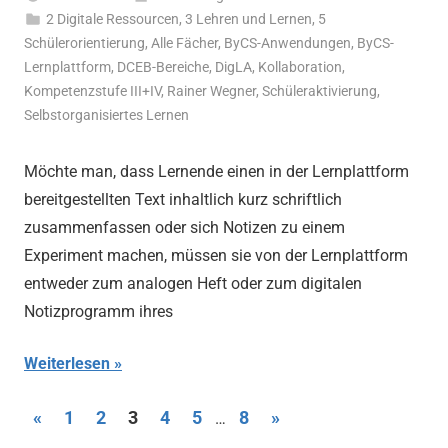
2 Digitale Ressourcen
,
3 Lehren und Lernen
,
5
Schülerorientierung
,
Alle Fächer
,
ByCS-Anwendungen
,
ByCS-
Lernplattform
,
DCEB-Bereiche
,
DigLA
,
Kollaboration
,
Kompetenzstufe III+IV
,
Rainer Wegner
,
Schüleraktivierung
,
Selbstorganisiertes Lernen
Möchte man, dass Lernende einen in der Lernplattform
bereitgestellten Text inhaltlich kurz schriftlich
zusammenfassen oder sich Notizen zu einem
Experiment machen, müssen sie von der Lernplattform
entweder zum analogen Heft oder zum digitalen
Notizprogramm ihres
Weiterlesen
Seitennummerierung
Vorherige
Nächste
«
1
2
3
4
5
8
»
…
Beiträge
Beiträge