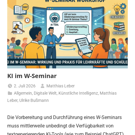
KI im W-Seminar
2. Juli 2026
Matthias Leber
Allgemein
,
Digitale Welt
,
Künstliche Intelligenz
,
Matthias
Leber
,
Ulrike Bußmann
Die Vorbereitung und Durchführung eines W-Seminars
muss mittlerweile unbedingt die Verfügbarkeit von
textgenerierenden KI-Tools (wie zum Beispiel ChatGPT)